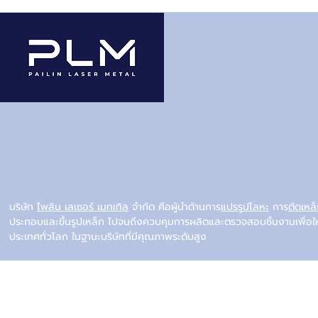
ทำให้สีติดทนยาวนาน
อะไรบ้าง แต
บริษัท
ไพลิน เลเซอร์ เมทเทิล
จำกัด คือผู้นำด้านการ
แปรรูปโลหะ
การ
ตัดเหล
ประกอบและขึ้นรูปเหล็ก ไปจนถึงควบคุมการผลิตและตรวจสอบชิ้นงานเพื่อใ
ประเทศทั่วโลก ในฐานะบริษัทที่มีคุณภาพระดับสูง