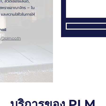
กา, สวิตเซอร์แลนด์,
ละสหราชอาณาจักร – ใน
ง และความใส่ใจในการให้
mail
A@plm.co.th
บริการของ PLM