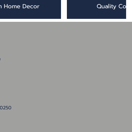
m Home Decor
Quality Cont
ย
1025
0