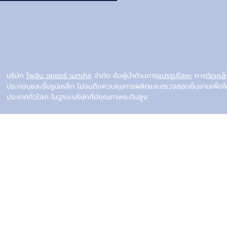
บริษัท
ไพลิน เลเซอร์ เมทเทิล
จำกัด คือผู้นำด้านการ
แปรรูปโลหะ
การ
ตัดเหล
ประกอบและขึ้นรูปเหล็ก ไปจนถึงควบคุมการผลิตและตรวจสอบชิ้นงานเพื่อใ
ประเทศทั่วโลก ในฐานะบริษัทที่มีคุณภาพระดับสูง