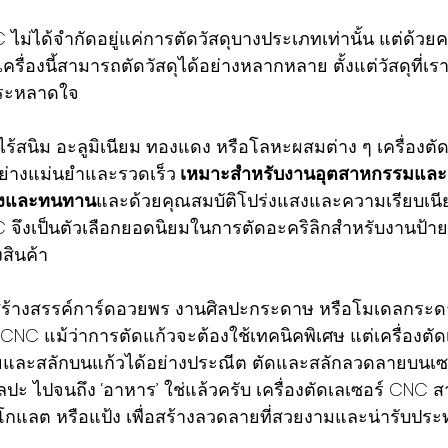
C ไม่ได้จำกัดอยู่แค่การตัดวัสดุบางประเภทเท่านั้น แต่ด้ว
รื่องนี้สามารถตัดวัสดุได้อย่างหลากหลาย ตั้งแต่วัสดุที่เร
ณประหลาดใจ
าไร้สนิม อะลูมิเนียม ทองแดง หรือโลหะผสมต่าง ๆ เครื่องตัด
ย่างแม่นยำและรวดเร็ว
 เหมาะสำหรับงานอุตสาหกรรมและงา
รงและทนทาน
และด้วยคุณสมบัติโปร่งแสงและความเรียบเนี
NC จึงเป็นตัวเลือกยอดนิยมในการตัดอะคริลิกสำหรับงานป
สินค้า
ร้างสรรค์การ์ดอวยพร งานศิลปะกระดาษ หรือโมเดลกระด
์ CNC แม้ว่าการตัดแก้วจะต้องใช้เทคนิคพิเศษ แต่เครื่องตั
และสลักบนแก้วได้อย่างประณีต ตัดและสลักลวดลายบนเซ
ะ ไปจนถึง ‘อาหาร’ ใช่แล้วครับ เครื่องตัดเลเซอร์ CNC
กโกแลต หรือแป้ง เพื่อสร้างลวดลายที่สวยงามและน่ารับปร