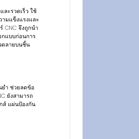
และรวดเร็ว ใช้
ารความแข็งแรงและ
์ CNC จึงถูกนำ
ออกแบบก่อนการ
วดลายบนชิ้น
่นยำ ช่วยลดข้อ
NC ยังสามารถ
กส์ แผ่นป้องกัน