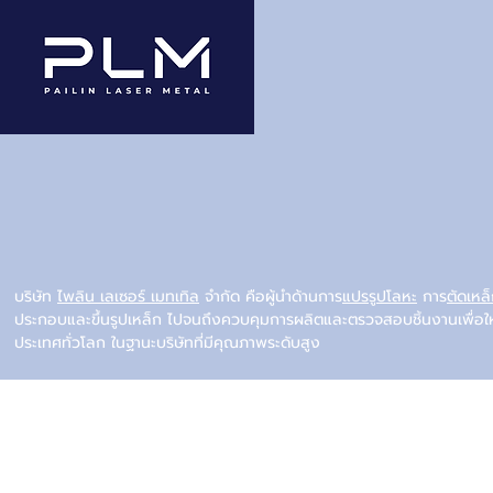
บริษัท
ไพลิน เลเซอร์ เมทเทิล
จำกัด คือผู้นำด้านการ
แปรรูปโลหะ
การ
ตัดเหล
ประกอบและขึ้นรูปเหล็ก ไปจนถึงควบคุมการผลิตและตรวจสอบชิ้นงานเพื่อใ
ประเทศทั่วโลก ในฐานะบริษัทที่มีคุณภาพระดับสูง