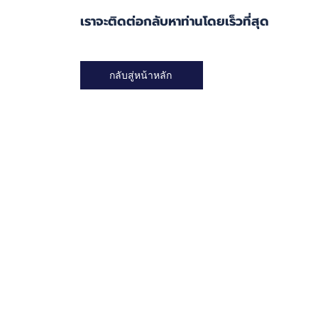
เราจะติดต่อกลับหาท่านโดยเร็วที่สุด
กลับสู่หน้าหลัก