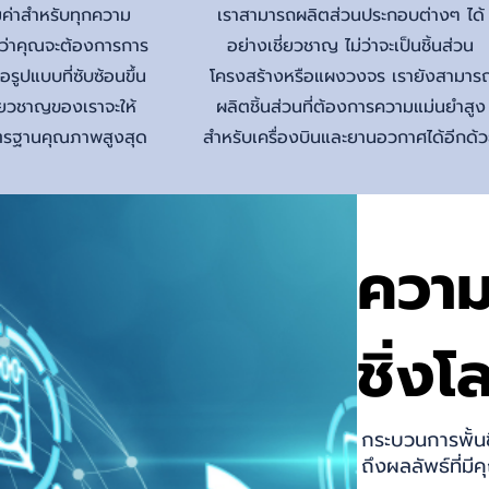
้มค่าสำหรับทุกความ
เราสามารถผลิตส่วนประกอบต่างๆ ได้
่ว่าคุณจะต้องการการ
อย่างเชี่ยวชาญ ไม่ว่าจะเป็นชิ้นส่วน
ูปแบบที่ซับซ้อนขึ้น
โครงสร้างหรือแผงวงจร เรายังสามาร
ชี่ยวชาญของเราจะให้
ผลิตชิ้นส่วนที่ต้องการความแม่นยำสูง
ตรฐานคุณภาพสูงสุด
สำหรับเครื่องบินและยานอวกาศได้อีกด้
ความ
ชิ่ง
กระบวนการพั้นช
ถึงผลลัพธ์ที่