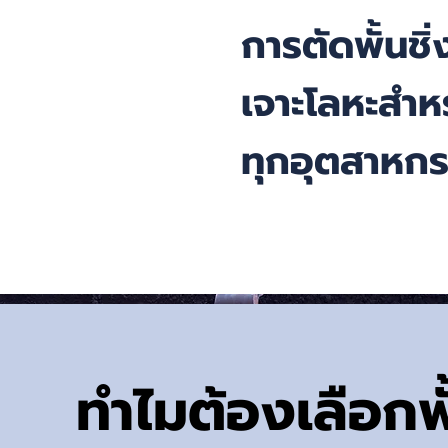
การตัดพั้นชิ่
เจาะโลหะสำห
ทุกอุตสาหก
ทำไมต้องเลือกพ