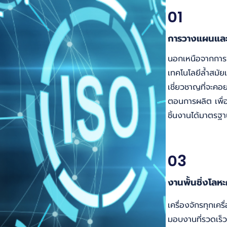
01
การวางแผนและ
นอกเหนือจากการพั
เทคโนโลยีล้ำสมัยแล
เชี่ยวชาญที่จะคอ
ตอนการผลิต เพื่อให
ชิ้นงานได้มาตรฐา
03
งานพั้นชิ่งโลห
เครื่องจักรทุกเค
มอบงานที่รวดเร็ว