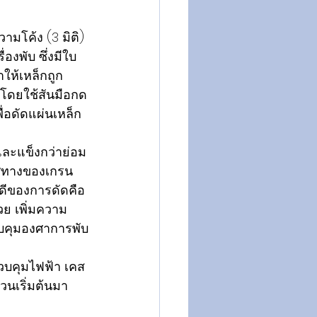
ามโค้ง (3 มิติ) 
องพับ ซึ่งมีใบ
ให้เหล็กถูก
ษโดยใช้สันมือกด
ื่อดัดแผ่นเหล็ก
และแข็งกว่าย่อม
ทิศทางของเกรน
ดีของการดัดคือ
วย เพิ่มความ
วบคุมองศาการพับ
ควบคุมไฟฟ้า เคส
้วนเริ่มต้นมา