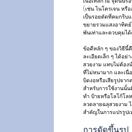
เนื้อเหล็ก ณ จุดนั้น
(เช่น ไนโตรเจน หรืออ
เป็นรอยตัดที่คมกริบ
ขยายรวมแสงอาทิตย์ให
พันเท่าและควบคุมได้ด
ข้อดีหลัก ๆ ของวิธีน
ละเอียดเล็ก ๆ ได้อย
สวยงาม แทบไม่ต้องนำ
ที่ไม่หนามาก และเนื
บิดงอหรือเสียรูปจาก
สำหรับการใช้งานนั้น
ทำ ป้ายหรือโลโก้โล
ลวดลายฉลุสวยงาม ไปจน
สำคัญในการแปรรูปเหล
การดัดขึ้นรูป