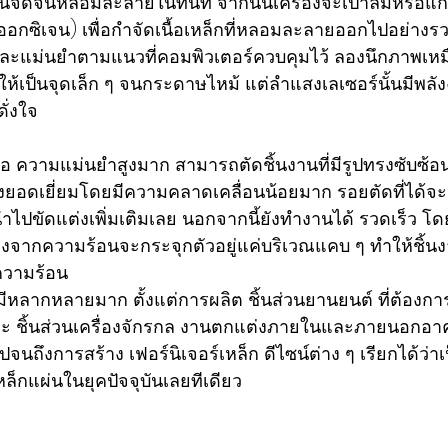
ร้อนจัดจนหลอมละลายในทันที จากนั้นเครื่องจะเป่าลมหรือแก
อกซิเจน) เพื่อกำจัดเนื้อเหล็กที่หลอมละลายออกไปอย่างรวด
และแม่นยำตามแนวที่คอมพิวเตอร์ควบคุมไว้ ลองนึกภาพเหม
้เป็นจุดเล็ก ๆ จนกระดาษไหม้ แต่ลำแสงเลเซอร์นั้นมีพลัง
ั่งใจ
ี้คือ ความแม่นยำสูงมาก สามารถตัดชิ้นงานที่มีรูปทรงซับซ้อ
่างยอดเยี่ยมโดยมีความคลาดเคลื่อนน้อยมาก รอยตัดที่ได้จะ
ไปขัดแต่งเพิ่มเติมเลย นอกจากนี้ยังทำงานได้ รวดเร็ว โด
่องจากความร้อนจะกระจุกตัวอยู่แค่บริเวณแคบ ๆ ทำให้ชิ้
ความร้อน 
มีหลากหลายมาก ตั้งแต่การผลิต ชิ้นส่วนยานยนต์ ที่ต้องก
หะ ชิ้นส่วนเครื่องจักรกล งานตกแต่งภายในและภายนอกอาค
ถึงการสร้าง เฟอร์นิเจอร์เหล็ก ดีไซน์ต่าง ๆ เรียกได้ว่า
็กแผ่นในยุคปัจจุบันเลยทีเดียว 