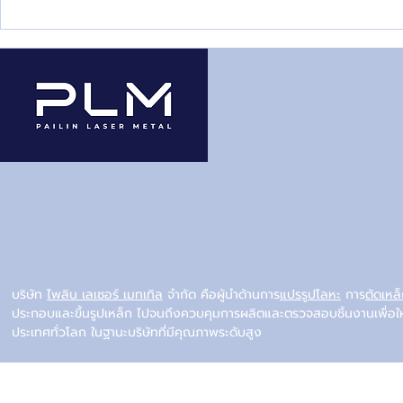
วิธีพ่นสีพาวเดอร์โค้ทที่ถูกต้อง
แนวเชื่อมเห
ทำให้สีติดทนยาวนาน
อะไรบ้าง แต
บริษัท
ไพลิน เลเซอร์ เมทเทิล
จำกัด คือผู้นำด้านการ
แปรรูปโลหะ
การ
ตัดเหล
ประกอบและขึ้นรูปเหล็ก ไปจนถึงควบคุมการผลิตและตรวจสอบชิ้นงานเพื่อใ
ประเทศทั่วโลก ในฐานะบริษัทที่มีคุณภาพระดับสูง