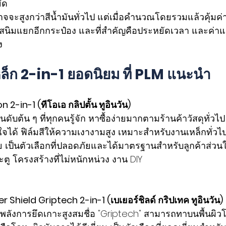
ัด
จจะสูงกว่าสีน้ำมันทั่วไป แต่เมื่อคำนวณโดยรวมแล้วคุ้มค่
กันสนิมแยกอีกกระป๋อง และที่สำคัญคือประหยัดเวลา และค่าแรง
ง
ล็ก 2-in-1 ยอดนิยม ที่ PLM แนะนำ
n 2-in-1 (ทีโอเอ กลิปตั้น ทูอินวัน)
ดับต้น ๆ ที่ทุกคนรู้จัก หาซื้อง่ายมากตามร้านค้าวัสดุทั่วไ
จได้ ฟิล์มสีให้ความเงางามสูง เหมาะสำหรับงานเหล็กทั่วไ
 เป็นตัวเลือกที่ปลอดภัยและได้มาตรฐานสำหรับลูกค้าส่วน
ระตู โครงสร้างที่ไม่หนักหน่วง งาน DIY 
er Shield Griptech 2-in-1 (เบเยอร์ชิลด์ กริปเทค ทูอินวัน) 
ื่องพลังการยึดเกาะสูงสมชื่อ "Griptech" สามารถทาบนพื้นผิว