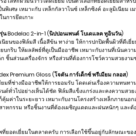
รือโลหะผิวมันวาวได้ดีเยี่ยม เป็นตัวเลือกที่ยอดเยี่ยมสำหรับช
นพิเศษ เหมาะกับ เหล็กกัลวาไนซ์ เหล็กซิงค์ อะลูมิเนียม เม
นการยึดเกาะ 
รุ่น Bodelac 2-in-1 (นิปปอนเพนต์ โบเดแลค ทูอินวัน)
บเนียนของฟิล์มสี เนื้อสีข้น ทาง่าย ให้การปกปิดพื้นผิวที่ดีเยี
ยบกริบ ให้ผลลัพธ์ที่ดูเป็นมืออาชีพ เหมาะกับงานที่เน้นค
ล็ก ชิ้นส่วนเครื่องจักร หรือส่วนที่ต้องการโชว์ความสวยงามข
rdex Premium Gloss (โจตัน การ์เด็กซ์ พรีเมียม กลอส)
มียมที่ช่างมืออาชีพให้การยอมรับ โดดเด่นเรื่องความทนท
รนด์ทั่วไปอย่างเห็นได้ชัด ฟิล์มสีแข็งแกร่งและคงความสว
ก็คุ้มค่าในระยะยาว เหมาะกับงานโครงสร้างเหล็กภายนอกอาค
สาหกรรม หรือชิ้นงานที่ต้องเผชิญแดดและฝนหนักๆ และต
พที่ยอดเยี่ยมในตลาดครับ การเลือกใช้ขึ้นอยู่กับลักษณะของ