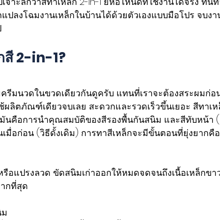
าะลึกว่าสีทาเหล็ก 2-in-1 ยี่ห้อไหนดีที่ใช้งานได้จริง ทน
รถแปลงโฉมงานเหล็กในบ้านได้ด้วยตัวเองแบบมือโปร จบง
ป 
กสี 2-in-1?
มครีมนวดในขวดเดียวกันดูครับ แทนที่เราจะต้องสระผมก่อ
ช้ผลิตภัณฑ์เดียวจบเลย สะดวกและรวดเร็วขึ้นเยอะ สีทาเหล็ก
มันคือการนำคุณสมบัติของสีรองพื้นกันสนิม และสีทับหน้า (
มื่อก่อน (วิธีดั้งเดิม) การทาสีเหล็กจะมีขั้นตอนที่ยุ่งยากคือ
ือแปรงลวด ขัดสนิมเก่าออกให้หมดจดจนถึงเนื้อเหล็กขาว ซ
ากที่สุด
ิม 