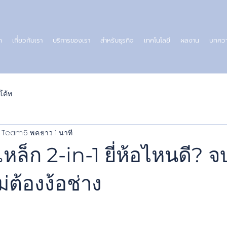
ก
เกี่ยวกับเรา
บริการของเรา
สำหรับธุรกิจ
เทคโนโลยี
ผลงาน
บทคว
โค้ท
al Team
5 พ.ค.
ยาว 1 นาที
เหล็ก 2-in-1 ยี่ห้อไหนดี? 
ต้องง้อช่าง