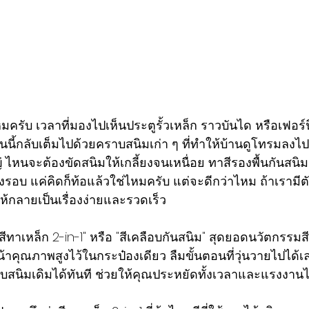
หมครับ เวลาที่มองไปเห็นประตูรั้วเหล็ก ราวบันได หรือเฟอร์
นนี้กลับเต็มไปด้วยคราบสนิมเก่า ๆ ที่ทำให้บ้านดูโทรมลงไ
หญ่ ไหนจะต้องขัดสนิมให้เกลี้ยงจนเหนื่อย ทาสีรองพื้นกันสนิ
งรอบ แค่คิดก็ท้อแล้วใช่ไหมครับ แต่จะดีกว่าไหม ถ้าเรามีตัว
้ให้กลายเป็นเรื่องง่ายและรวดเร็ว
สีทาเหล็ก 2-in-1" หรือ "สีเคลือบกันสนิม" สุดยอดนวัตกรรมส
น้าคุณภาพสูงไว้ในกระป๋องเดียว ลืมขั้นตอนที่วุ่นวายไปได้เล
บสนิมเดิมได้ทันที ช่วยให้คุณประหยัดทั้งเวลาและแรงงาน