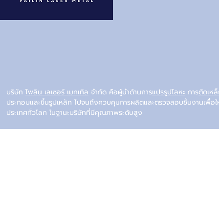
บริษัท
ไพลิน เลเซอร์ เมทเทิล
จำกัด คือผู้นำด้านการ
แปรรูปโลหะ
การ
ตัดเหล
ประกอบและขึ้นรูปเหล็ก ไปจนถึงควบคุมการผลิตและตรวจสอบชิ้นงานเพื่อใ
ประเทศทั่วโลก ในฐานะบริษัทที่มีคุณภาพระดับสูง