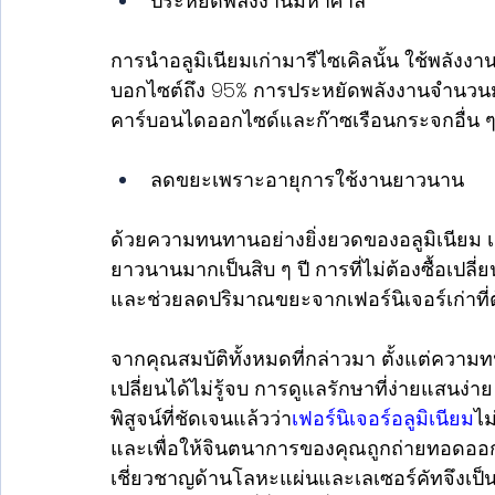
ประหยัดพลังงานมหาศาล 
การนำอลูมิเนียมเก่ามารีไซเคิลนั้น ใช้พลังงา
บอกไซต์ถึง 95% การประหยัดพลังงานจำนวน
คาร์บอนไดออกไซด์และก๊าซเรือนกระจกอื่น ๆ
ลดขยะเพราะอายุการใช้งานยาวนาน 
ด้วยความทนทานอย่างยิ่งยวดของอลูมิเนียม เฟอร
ยาวนานมากเป็นสิบ ๆ ปี การที่ไม่ต้องซื้อเปลี่
และช่วยลดปริมาณขยะจากเฟอร์นิเจอร์เก่าที่ต
จากคุณสมบัติทั้งหมดที่กล่าวมา ตั้งแต่ความ
เปลี่ยนได้ไม่รู้จบ การดูแลรักษาที่ง่ายแสนง่
พิสูจน์ที่ชัดเจนแล้วว่า
เฟอร์นิเจอร์อลูมิเนียม
ไม
และเพื่อให้จินตนาการของคุณถูกถ่ายทอดออกม
เชี่ยวชาญด้านโลหะแผ่นและเลเซอร์คัทจึงเป็