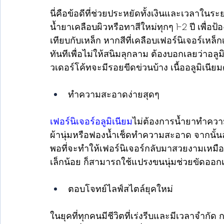
นี่คือข้อดีที่ช่วยประหยัดทั้งเงินและเวลาในร
น้ำยาเคลือบผิวหรือทาสีใหม่ทุกๆ 1-2 ปี เพื่
เทียบกับเหล็ก หากสีที่เคลือบเฟอร์นิเจอร์เหล็
ทันทีเพื่อไม่ให้สนิมลุกลาม ต้องบอกเลยว่าอลู
วเดอร์โค้ทจะมีรอยขีดข่วนบ้าง เนื้ออลูมิเนียมด
ทำความสะอาดง่ายสุดๆ 
เฟอร์นิเจอร์อลูมิเนียม
ไม่ต้องการน้ำยาทำความส
ผ้านุ่มหรือฟองน้ำเช็ดทำความสะอาด จากนั้นล้
พอที่จะทำให้เฟอร์นิเจอร์กลับมาสวยงามเหมื
เล็กน้อย ก็สามารถใช้แปรงขนนุ่มช่วยขัดออกเ
ตอบโจทย์ไลฟ์สไตล์ยุคใหม่ 
ในยุคที่ทุกคนมีชีวิตที่เร่งรีบและมีเวลาจำกัด